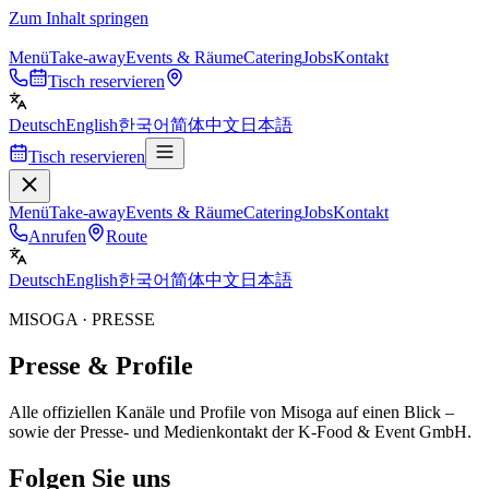
Zum Inhalt springen
Menü
Take-away
Events & Räume
Catering
Jobs
Kontakt
Tisch reservieren
Deutsch
English
한국어
简体中文
日本語
Tisch reservieren
Menü
Take-away
Events & Räume
Catering
Jobs
Kontakt
Anrufen
Route
Deutsch
English
한국어
简体中文
日本語
MISOGA · PRESSE
Presse & Profile
Alle offiziellen Kanäle und Profile von Misoga auf einen Blick –
sowie der Presse- und Medienkontakt der K-Food & Event GmbH.
Folgen Sie uns