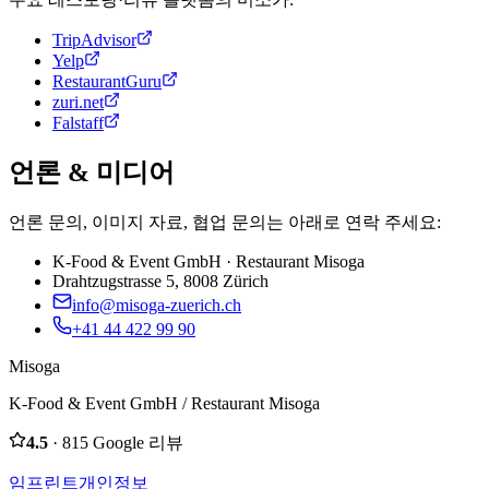
TripAdvisor
Yelp
RestaurantGuru
zuri.net
Falstaff
언론 & 미디어
언론 문의, 이미지 자료, 협업 문의는 아래로 연락 주세요:
K-Food & Event GmbH · Restaurant Misoga
Drahtzugstrasse 5, 8008 Zürich
info@misoga-zuerich.ch
+41 44 422 99 90
Misoga
K-Food & Event GmbH / Restaurant Misoga
4.5
· 815 Google 리뷰
임프린트
개인정보